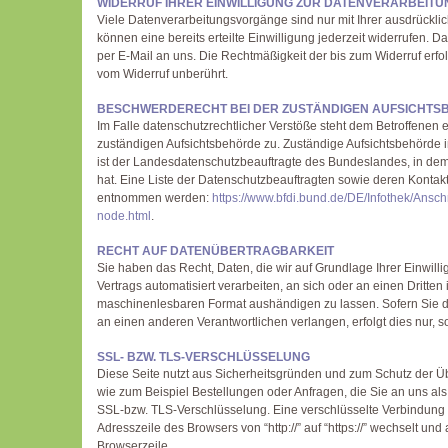
WIDERRUF IHRER EINWILLIGUNG ZUR DATENVERARBEITU
Viele Datenverarbeitungsvorgänge sind nur mit Ihrer ausdrücklic
können eine bereits erteilte Einwilligung jederzeit widerrufen. Da
per E-Mail an uns. Die Rechtmäßigkeit der bis zum Widerruf erfo
vom Widerruf unberührt.
BESCHWERDERECHT BEI DER ZUSTÄNDIGEN AUFSICHTS
Im Falle datenschutzrechtlicher Verstöße steht dem Betroffenen 
zuständigen Aufsichtsbehörde zu. Zuständige Aufsichtsbehörde 
ist der Landesdatenschutzbeauftragte des Bundeslandes, in de
hat. Eine Liste der Datenschutzbeauftragten sowie deren Konta
entnommen werden:
https://www.bfdi.bund.de/DE/Infothek/Anschr
node.html
.
RECHT AUF DATENÜBERTRAGBARKEIT
Sie haben das Recht, Daten, die wir auf Grundlage Ihrer Einwilli
Vertrags automatisiert verarbeiten, an sich oder an einen Dritte
maschinenlesbaren Format aushändigen zu lassen. Sofern Sie d
an einen anderen Verantwortlichen verlangen, erfolgt dies nur, s
SSL- BZW. TLS-VERSCHLÜSSELUNG
Diese Seite nutzt aus Sicherheitsgründen und zum Schutz der Übe
wie zum Beispiel Bestellungen oder Anfragen, die Sie an uns als
SSL-bzw. TLS-Verschlüsselung. Eine verschlüsselte Verbindung 
Adresszeile des Browsers von “http://” auf “https://” wechselt un
Browserzeile.