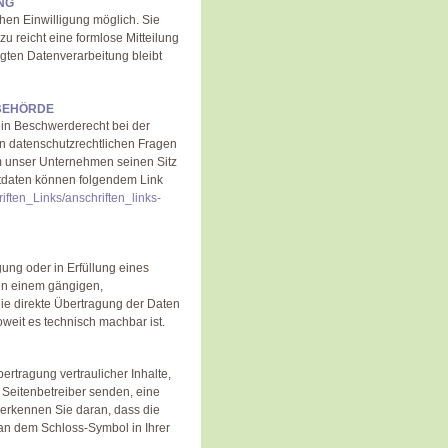
NG
hen Einwilligung möglich. Sie
zu reicht eine formlose Mitteilung
lgten Datenverarbeitung bleibt
BEHÖRDE
ein Beschwerderecht bei der
in datenschutzrechtlichen Fragen
m unser Unternehmen seinen Sitz
ktdaten können folgendem Link
iften_Links/anschriften_links-
gung oder in Erfüllung eines
n in einem gängigen,
ie direkte Übertragung der Daten
oweit es technisch machbar ist.
rtragung vertraulicher Inhalte,
 Seitenbetreiber senden, eine
erkennen Sie daran, dass die
d an dem Schloss-Symbol in Ihrer