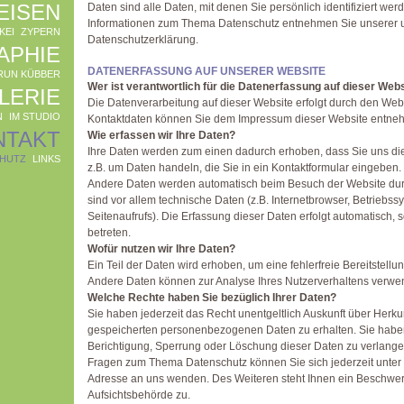
EISEN
Daten sind alle Daten, mit denen Sie persönlich identifiziert we
Informationen zum Thema Datenschutz entnehmen Sie unserer u
KEI
ZYPERN
Datenschutzerklärung.
APHIE
DATENERFASSUNG AUF UNSERER WEBSITE
RUN KÜBBER
Wer ist verantwortlich für die Datenerfassung auf dieser Web
LERIE
Die Datenverarbeitung auf dieser Website erfolgt durch den Web
N
IM STUDIO
Kontaktdaten können Sie dem Impressum dieser Website entne
NTAKT
Wie erfassen wir Ihre Daten?
Ihre Daten werden zum einen dadurch erhoben, dass Sie uns dies
HUTZ
LINKS
z.B. um Daten handeln, die Sie in ein Kontaktformular eingeben.
Andere Daten werden automatisch beim Besuch der Website durc
sind vor allem technische Daten (z.B. Internetbrowser, Betriebss
Seitenaufrufs). Die Erfassung dieser Daten erfolgt automatisch,
betreten.
Wofür nutzen wir Ihre Daten?
Ein Teil der Daten wird erhoben, um eine fehlerfreie Bereitstell
Andere Daten können zur Analyse Ihres Nutzerverhaltens verwe
Welche Rechte haben Sie bezüglich Ihrer Daten?
Sie haben jederzeit das Recht unentgeltlich Auskunft über Herk
gespeicherten personenbezogenen Daten zu erhalten. Sie habe
Berichtigung, Sperrung oder Löschung dieser Daten zu verlange
Fragen zum Thema Datenschutz können Sie sich jederzeit unte
Adresse an uns wenden. Des Weiteren steht Ihnen ein Beschwer
Aufsichtsbehörde zu.