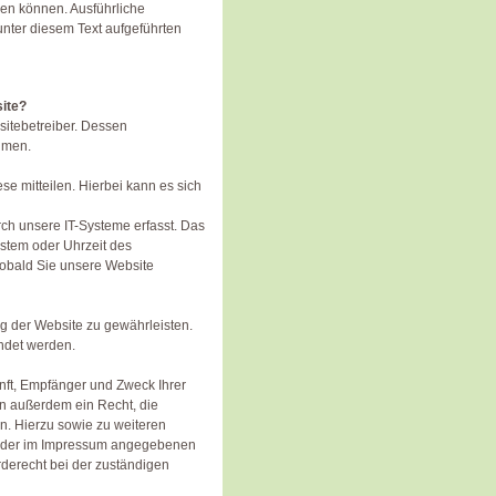
rden können. Ausführliche
nter diesem Text aufgeführten
site?
sitebetreiber. Dessen
hmen.
e mitteilen. Hierbei kann es sich
h unsere IT-Systeme erfasst. Das
ystem oder Uhrzeit des
 sobald Sie unsere Website
ung der Website zu gewährleisten.
ndet werden.
unft, Empfänger und Zweck Ihrer
n außerdem ein Recht, die
n. Hierzu sowie zu weiteren
r der im Impressum angegebenen
derecht bei der zuständigen