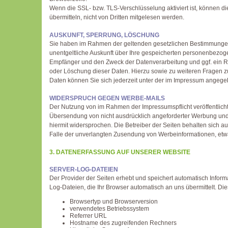
Wenn die SSL- bzw. TLS-Verschlüsselung aktiviert ist, können di
übermitteln, nicht von Dritten mitgelesen werden.
AUSKUNFT, SPERRUNG, LÖSCHUNG
Sie haben im Rahmen der geltenden gesetzlichen Bestimmungen
unentgeltliche Auskunft über Ihre gespeicherten personenbezog
Empfänger und den Zweck der Datenverarbeitung und ggf. ein Re
oder Löschung dieser Daten. Hierzu sowie zu weiteren Frage
Daten können Sie sich jederzeit unter der im Impressum ange
WIDERSPRUCH GEGEN WERBE-MAILS
Der Nutzung von im Rahmen der Impressumspflicht veröffentlich
Übersendung von nicht ausdrücklich angeforderter Werbung und 
hiermit widersprochen. Die Betreiber der Seiten behalten sich aus
Falle der unverlangten Zusendung von Werbeinformationen, etw
3. DATENERFASSUNG AUF UNSERER WEBSITE
SERVER-LOG-DATEIEN
Der Provider der Seiten erhebt und speichert automatisch Infor
Log-Dateien, die Ihr Browser automatisch an uns übermittelt. Die
Browsertyp und Browserversion
verwendetes Betriebssystem
Referrer URL
Hostname des zugreifenden Rechners