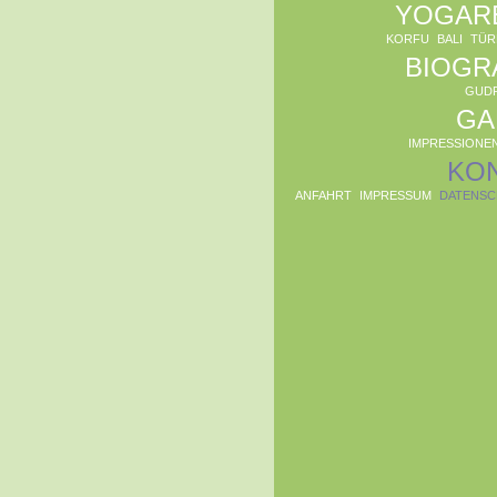
YOGAR
KORFU
BALI
TÜR
BIOGR
GUD
GA
IMPRESSIONE
KO
ANFAHRT
IMPRESSUM
DATENSC