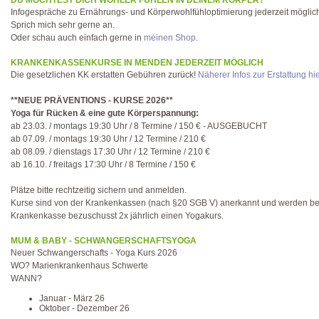
DU MÖCHTEST DICH WOHLER FÜHLEN IN DEINEM KÖRPER?
Infogespräche zu Ernährungs- und Körperwohlfühloptimierung jederzeit möglic
Sprich mich sehr gerne an.
Oder schau auch einfach gerne in
meinen Shop
.
KRANKENKASSENKURSE IN MENDEN JEDERZEIT MÖGLICH
Die gesetzlichen KK erstatten Gebühren zurück!
Näherer Infos zur Erstattung hi
**NEUE PRÄVENTIONS - KURSE 2026**
Yoga für Rücken & eine gute Körperspannung:
ab 23.03. / montags 19:30 Uhr / 8 Termine / 150 € - AUSGEBUCHT
ab 07.09. / montags 19:30 Uhr / 12 Termine / 210 €
ab 08.09. / dienstags 17:30 Uhr / 12 Termine / 210 €
ab 16.10. / freitags 17:30 Uhr / 8 Termine / 150 €
Plätze bitte rechtzeitig sichern und anmelden.
Kurse sind von der Krankenkassen (nach §20 SGB V) anerkannt und werden be
Krankenkasse bezuschusst 2x jährlich einen Yogakurs.
MUM & BABY - SCHWANGERSCHAFTSYOGA
Neuer Schwangerschafts - Yoga Kurs 2026
WO? Marienkrankenhaus Schwerte
WANN?
Januar - März 26
Oktober - Dezember 26