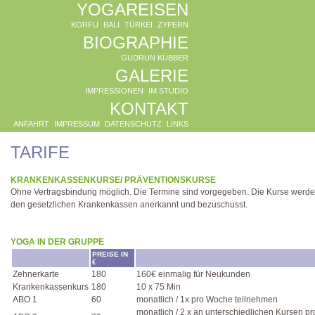
YOGAREISEN
KORFU
BALI
TÜRKEI
ZYPERN
BIOGRAPHIE
GUDRUN KÜBBER
GALERIE
IMPRESSIONEN
IM STUDIO
KONTAKT
ANFAHRT
IMPRESSUM
DATENSCHUTZ
LINKS
TARIFE
KRANKENKASSENKURSE/ PRÄVENTIONSKURSE
Ohne Vertragsbindung möglich. Die Termine sind vorgegeben. Die Kurse werd
den gesetzlichen Krankenkassen anerkannt und bezuschusst.
YOGA IN DER GRUPPE
PREISE IN
€
Zehnerkarte
180
160€ einmalig für Neukunden
Krankenkassenkurs
180
10 x 75 Min
ABO 1
60
monatlich / 1x pro Woche teilnehmen
monatlich / 2 x an unterschiedlichen Kursen p